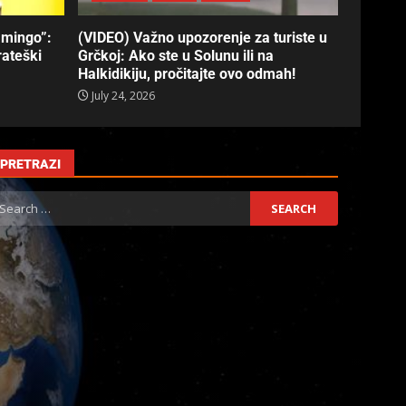
amingo”:
(VIDEO) Važno upozorenje za turiste u
rateški
Grčkoj: Ako ste u Solunu ili na
Halkidikiju, pročitajte ovo odmah!
July 24, 2026
PRETRAZI