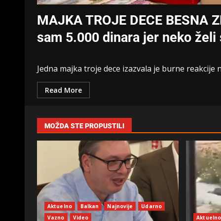
MAJKA TROJE DECE BESNA ZB
sam 5.000 dinara jer neko želi
Jedna majka troje dece izazvala je burne reakcije 
Read More
MOŽDA STE PROPUSTILI
Aktuelno
Balkan
Najnovije
Udarno
Vazno
Video
Aktueln