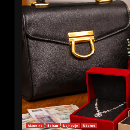
Aktuelno
Balkan
Najnovije
Udarno