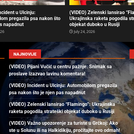
cident u Ulcinju:
(VIDEO) Zelenski lansirao “Fl
om pregazila psa nakon što
Ukrajinska raketa pogodila st
as napadnut
objekat duboko u Rusiji
026
July 24, 2026
NAJNOVIJE
(VIDEO) Pijani Vučić u centru pažnje: Snimak sa
proslave izazvao lavinu komentara!
(VIDEO) Incident u Ulcinju: Automobilom pregazila
psa nakon što je njen pas napadnut
(VIDEO) Zelenski lansirao “Flamingo”: Ukrajinska
raketa pogodila strateški objekat duboko u Rusiji
(VIDEO) Važno upozorenje za turiste u Grčkoj: Ako
ste u Solunu ili na Halkidikiju, pročitajte ovo odmah!