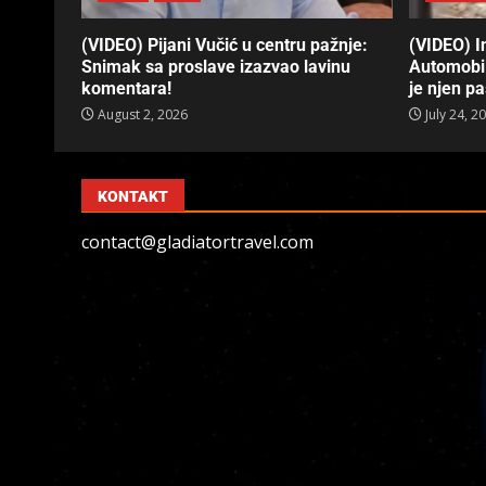
(VIDEO) Pijani Vučić u centru pažnje:
(VIDEO) In
Snimak sa proslave izazvao lavinu
Automobil
komentara!
je njen p
August 2, 2026
July 24, 2
KONTAKT
contact@gladiatortravel.com