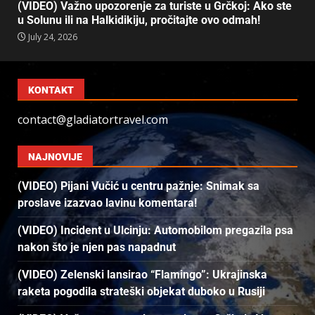
(VIDEO) Važno upozorenje za turiste u Grčkoj: Ako ste
u Solunu ili na Halkidikiju, pročitajte ovo odmah!
July 24, 2026
KONTAKT
contact@gladiatortravel.com
NAJNOVIJE
(VIDEO) Pijani Vučić u centru pažnje: Snimak sa
proslave izazvao lavinu komentara!
(VIDEO) Incident u Ulcinju: Automobilom pregazila psa
nakon što je njen pas napadnut
(VIDEO) Zelenski lansirao “Flamingo”: Ukrajinska
raketa pogodila strateški objekat duboko u Rusiji