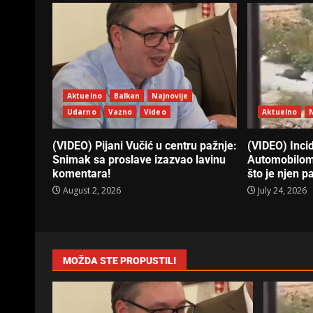
Aktuelno
Balkan
Najnovije
Udarno
Vazno
Video
Aktuelno
N
(VIDEO) Pijani Vučić u centru pažnje:
(VIDEO) Incid
Snimak sa proslave izazvao lavinu
Automobilom
komentara!
što je njen 
August 2, 2026
July 24, 2026
MOŽDA STE PROPUSTILI