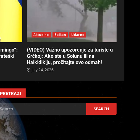
Aktuelno
Balkan
Udarno
amingo”:
(VIDEO) Važno upozorenje za turiste u
rateški
Grčkoj: Ako ste u Solunu ili na
Halkidikiju, pročitajte ovo odmah!
July 24, 2026
PRETRAZI