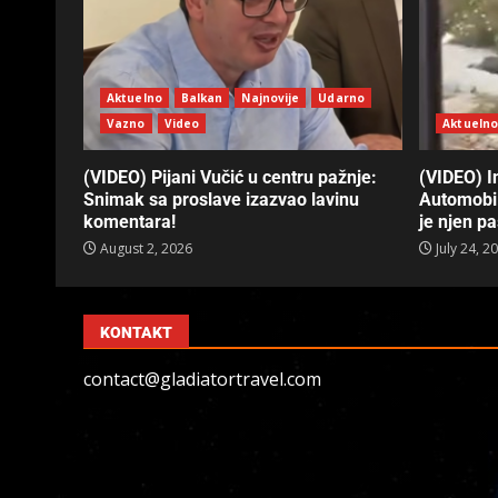
Aktuelno
Balkan
Najnovije
Udarno
Vazno
Video
Aktueln
(VIDEO) Pijani Vučić u centru pažnje:
(VIDEO) In
Snimak sa proslave izazvao lavinu
Automobil
komentara!
je njen p
August 2, 2026
July 24, 2
KONTAKT
contact@gladiatortravel.com