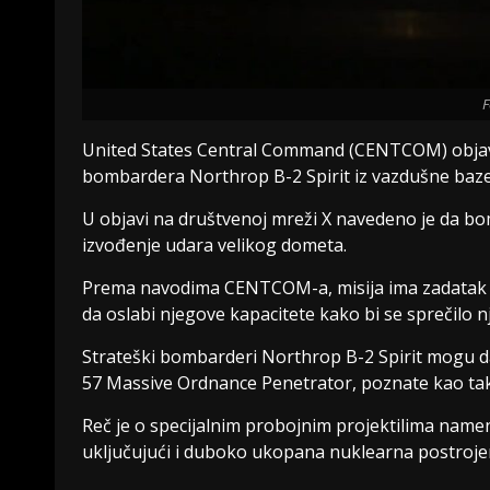
F
United States Central Command (CENTCOM) objavio
bombardera Northrop B-2 Spirit iz vazdušne baze 
U objavi na društvenoj mreži X navedeno je da bomba
izvođenje udara velikog dometa.
Prema navodima CENTCOM-a, misija ima zadatak da 
da oslabi njegove kapacitete kako bi se sprečilo 
Strateški bombarderi Northrop B-2 Spirit mogu
57 Massive Ordnance Penetrator, poznate kao tak
Reč je o specijalnim probojnim projektilima nam
uključujući i duboko ukopana nuklearna postrojen