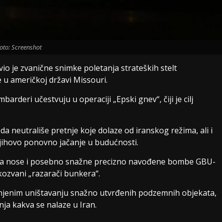
oto: Screenshot
 je zvanične snimke poletanja strateških stelt
u američkoj državi Missouri.
rderi učestvuju u operaciji „Epski gnev“, čiji je cilj
neutrališe pretnje koje dolaze od iranskog režima, ali i
njihovo ponovno jačanje u budućnosti.
 da nose i posebno snažne precizno navođene bombe GBU-
ozvani „razarači bunkera“.
enjenim uništavanju snažno utvrđenih podzemnih objekata,
ja kakva se nalaze u Iran.