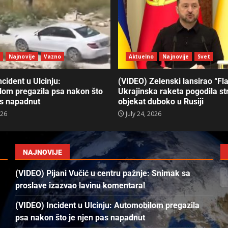
o
Najnovije
Vazno
Aktuelno
Najnovije
Svet
cident u Ulcinju:
(VIDEO) Zelenski lansirao “Fl
om pregazila psa nakon što
Ukrajinska raketa pogodila st
as napadnut
objekat duboko u Rusiji
026
July 24, 2026
NAJNOVIJE
(VIDEO) Pijani Vučić u centru pažnje: Snimak sa
proslave izazvao lavinu komentara!
(VIDEO) Incident u Ulcinju: Automobilom pregazila
psa nakon što je njen pas napadnut