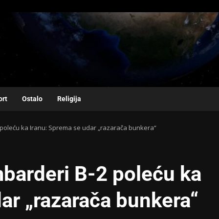
ort
Ostalo
Religija
 poleću ka Iranu: Sprema se udar „razarača bunkera“
barderi B-2 poleću ka
ar „razarača bunkera“