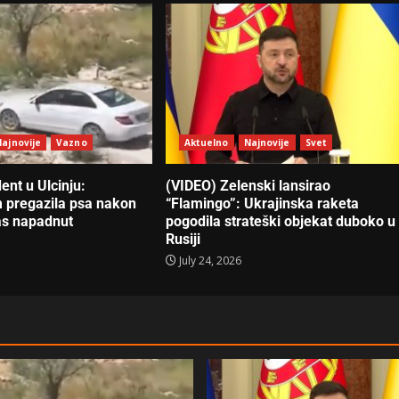
ajnovije
Vazno
Aktuelno
Najnovije
Svet
ent u Ulcinju:
(VIDEO) Zelenski lansirao
 pregazila psa nakon
“Flamingo”: Ukrajinska raketa
pas napadnut
pogodila strateški objekat duboko u
Rusiji
July 24, 2026