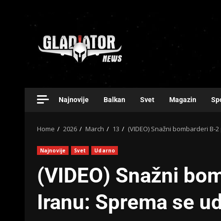
Najnovije
Balkan
Svet
Magazin
Sp
Home
2026
March
13
(VIDEO) Snažni bombarderi B-2
Najnovije
Svet
Udarno
(VIDEO) Snažni bom
Iranu: Sprema se ud