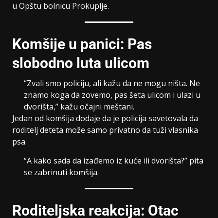
u Opštu bolnicu Prokuplje.
Komšije u panici: Pas
slobodno luta ulicom
“Zvali smo policiju, ali kažu da ne mogu ništa. Ne
znamo koga da zovemo, pas šeta ulicom i ulazi u
dvorišta,” kažu očajni meštani.
Jedan od komšija dodaje da je policija savetovala da
roditelj deteta može samo privatno da tuži vlasnika
psa.
“A kako sada da izađemo iz kuće ili dvorišta?” pita
se zabrinuti komšija.
Roditeljska reakcija: Otac