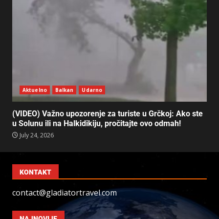
Aktuelno
Balkan
Udarno
(VIDEO) Važno upozorenje za turiste u Grčkoj: Ako ste
u Solunu ili na Halkidikiju, pročitajte ovo odmah!
July 24, 2026
KONTAKT
contact@gladiatortravel.com
NAJNOVIJE