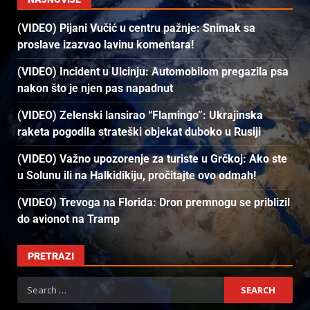
(VIDEO) Pijani Vučić u centru pažnje: Snimak sa
proslave izazvao lavinu komentara!
(VIDEO) Incident u Ulcinju: Automobilom pregazila psa
nakon što je njen pas napadnut
(VIDEO) Zelenski lansirao “Flamingo”: Ukrajinska
raketa pogodila strateški objekat duboko u Rusiji
(VIDEO) Važno upozorenje za turiste u Grčkoj: Ako ste
u Solunu ili na Halkidikiju, pročitajte ovo odmah!
(VIDEO) Trevoga na Florida: Dron premnogu se priblizil
do avionot na Tramp
PRETRAZI