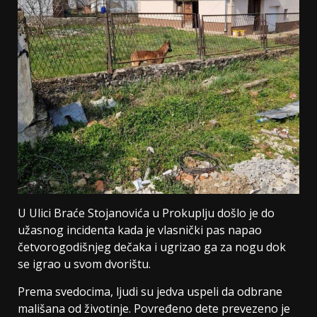
U Ulici Braće Stojanovića u Prokuplju došlo je do
užasnog incidenta kada je vlasnički pas napao
četvorogodišnjeg dečaka i ugrizao ga za nogu dok
se igrao u svom dvorištu.
Prema svedocima, ljudi su jedva uspeli da odbrane
mališana od životinje. Povređeno dete prevezeno je