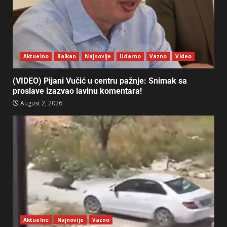
Aktuelno
Balkan
Najnovije
Udarno
Vazno
Video
(VIDEO) Pijani Vučić u centru pažnje: Snimak sa
proslave izazvao lavinu komentara!
August 2, 2026
Aktuelno
Najnovije
Vazno