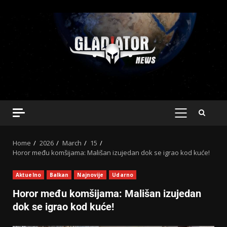
Home
2026
March
15
Horor među komšijama: Mališan izujedan dok se igrao kod kuće!
Aktuelno
Balkan
Najnovije
Udarno
Horor među komšijama: Mališan izujedan
dok se igrao kod kuće!