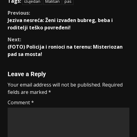
Tags:
izujedan
Mališan
pas
Previous:
Jeziva nesreća: Ženi izvađen bubreg, beba i
roditelji teško povređeni!
Next:
(FOTO) Policija i ronioci na terenu: Misteriozan
pad sa mosta!
Leave a Reply
Your email address will not be published.
Required
fields are marked
*
Comment
*