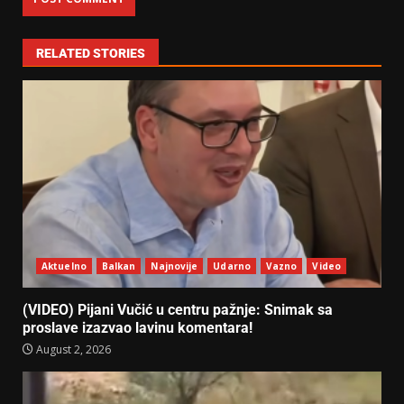
RELATED STORIES
Aktuelno
Balkan
Najnovije
Udarno
Vazno
Video
(VIDEO) Pijani Vučić u centru pažnje: Snimak sa
proslave izazvao lavinu komentara!
August 2, 2026