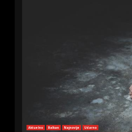
Aktuelno
Balkan
Najnovije
Udarno