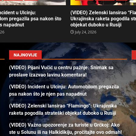
cident u Ulcinju:
(VIDEO) Zelenski lansirao “Fl
om pregazila psa nakon što
Ukrajinska raketa pogodila st
as napadnut
objekat duboko u Rusiji
026
July 24, 2026
NAJNOVIJE
(VIDEO) Pijani Vučić u centru pažnje: Snimak sa
proslave izazvao lavinu komentara!
(VIDEO) Incident u Ulcinju: Automobilom pregazila
psa nakon što je njen pas napadnut
(VIDEO) Zelenski lansirao “Flamingo”: Ukrajinska
raketa pogodila strateški objekat duboko u Rusiji
(VIDEO) Važno upozorenje za turiste u Grčkoj: Ako
ste u Solunu ili na Halkidikiju, pročitajte ovo odmah!