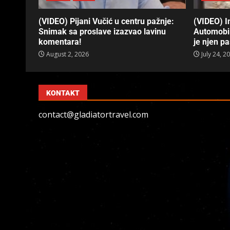
(VIDEO) Pijani Vučić u centru pažnje:
(VIDEO) In
Snimak sa proslave izazvao lavinu
Automobil
komentara!
je njen p
August 2, 2026
July 24, 2
KONTAKT
contact@gladiatortravel.com