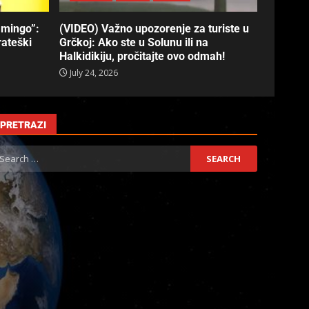
amingo”:
(VIDEO) Važno upozorenje za turiste u
rateški
Grčkoj: Ako ste u Solunu ili na
Halkidikiju, pročitajte ovo odmah!
July 24, 2026
PRETRAZI