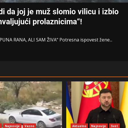
a joj je muž slomio vilicu i izbio
valjujući prolaznicima“!
PUNA RANA, ALI SAM ŽIVA“ Potresna ispovest žene...
o
Najnovije
Vazno
Aktuelno
Najnovije
Svet